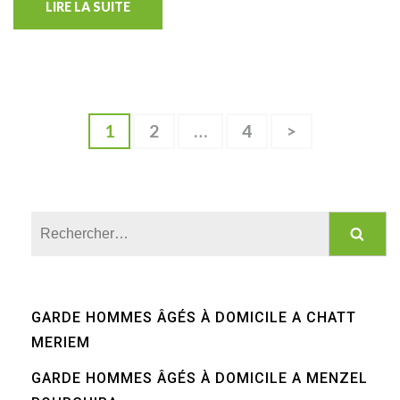
LIRE LA SUITE
Pagination
Page
Page
Page
1
2
…
4
>
des
publications
Rechercher :
GARDE HOMMES ÂGÉS À DOMICILE A CHATT
MERIEM
GARDE HOMMES ÂGÉS À DOMICILE A MENZEL