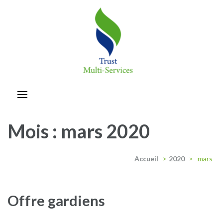
Aller
au
contenu
(Pressez
Entrée)
trust-multiservices
Mois :
mars 2020
Accueil
>
2020
>
mars
Offre gardiens