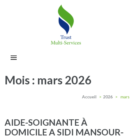
Aller
au
contenu
(Pressez
Entrée)
trust-multiservices
Mois :
mars 2026
Accueil
>
2026
>
mars
AIDE-SOIGNANTE À
DOMICILE A SIDI MANSOUR-