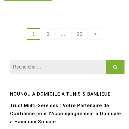
Pagination
Page
Page
Page
1
2
…
23
>
des
publications
Rechercher :
NOUNOU A DOMICILE A TUNIS & BANLIEUE
Trust Multi-Services : Votre Partenaire de
Confiance pour l’Accompagnement à Domicile
à Hammam Sousse