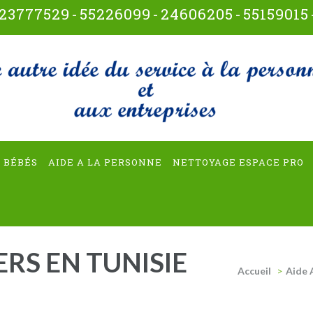
23777529
-
55226099
-
24606205
-
55159015
t-multiservices
 BÉBÉS
AIDE A LA PERSONNE
NETTOYAGE ESPACE PRO
ERS EN TUNISIE
Accueil
>
Aide 