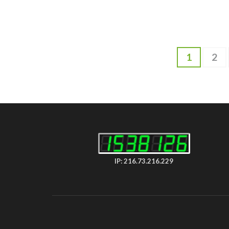
Pagination
Page
Pag
1
2
des
publications
IP: 216.73.216.229