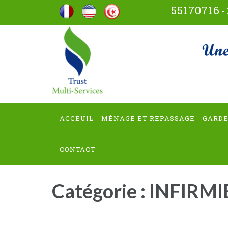
Aller
55170716
-
au
contenu
trus
(Pressez
Entrée)
ACCEUIL
MÉNAGE ET REPASSAGE
GARDE
CONTACT
Catégorie :
INFIRMI