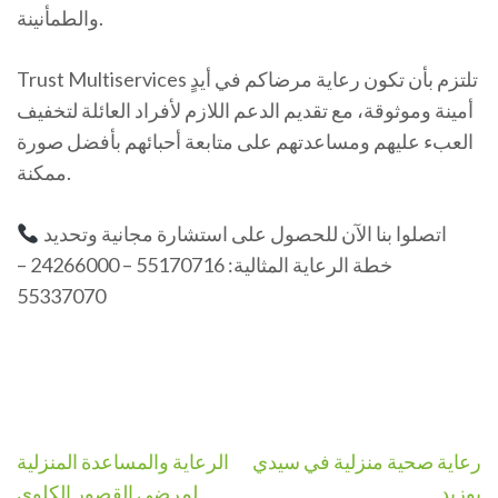
والطمأنينة.
Trust Multiservices تلتزم بأن تكون رعاية مرضاكم في أيدٍ
أمينة وموثوقة، مع تقديم الدعم اللازم لأفراد العائلة لتخفيف
العبء عليهم ومساعدتهم على متابعة أحبائهم بأفضل صورة
ممكنة.
اتصلوا بنا الآن للحصول على استشارة مجانية وتحديد
خطة الرعاية المثالية: 55170716 – 24266000 –
55337070
Navigation
رعاية صحية منزلية في سيدي
الرعاية والمساعدة المنزلية
de
بوزيد
لمرضى القصور الكلوي