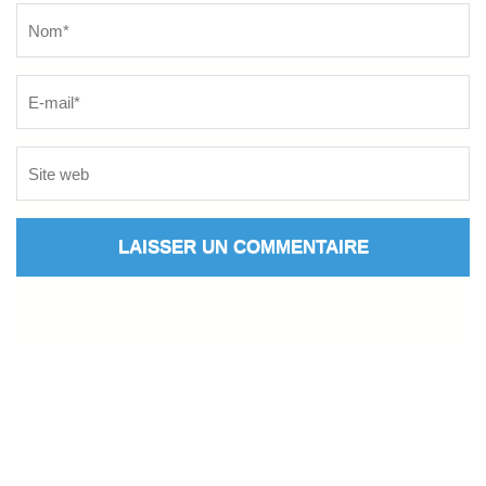
Name
*