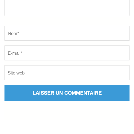
Name
*