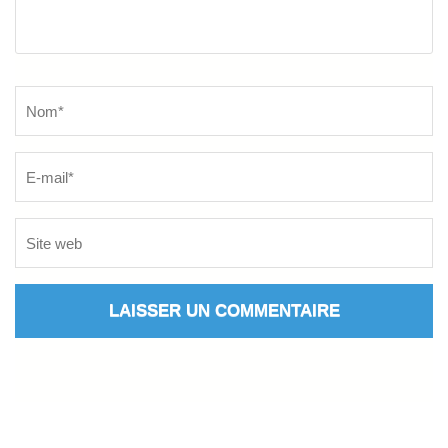
Name
*