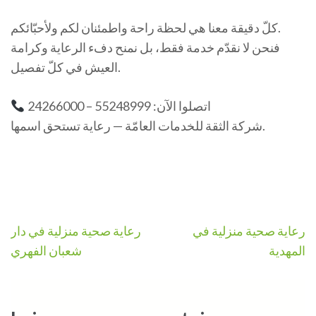
كلّ دقيقة معنا هي لحظة راحة واطمئنان لكم ولأحبّائكم.
فنحن لا نقدّم خدمة فقط، بل نمنح دفء الرعاية وكرامة
العيش في كلّ تفصيل.
اتصلوا الآن: 55248999 – 24266000
شركة الثقة للخدمات العامّة — رعاية تستحق اسمها.
Navigation
رعاية صحية منزلية في
رعاية صحية منزلية في دار
de
المهدية
شعبان الفهري
l’article