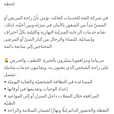
لحظة
في شركة الثقة للخدمات العامّة، نؤمن بأنّ راحة المريض أو
المسنّ تبدأ من الشعور بالأمان في منزله وبين أحبّته. لذلك،
نقدّم خدمات الرعاية المنزلية النهارية والليلية بكلّ احتراف
وإنسانيّة، للنساء والرجال من كبار السنّ أو المرضى
المحتاجين إلى متابعة دائمة.
مربياتنا ومرافقونا يتميّزون بالخبرة، اللطف، والحرص
على راحة الشخص الذي يعتنون به، ويقدّمون خدمات شاملة
تشمل:
• المساعدة في النظافة الشخصيّة والعناية اليوميّة
• إعداد الوجبات وتقديمها في أوقاتها
• المرافقة خلال التنقلات داخل المنزل أو إلى المواعيد
الطبيّة
• اليقظة والحضور الدائم ليلًا ونهارًا لضمان السلامة والراحة