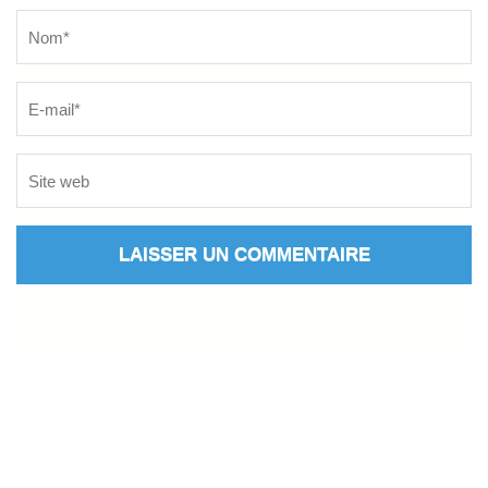
Name
*