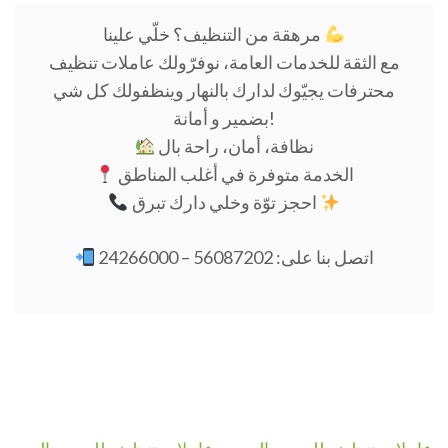
مرهقة من التنظيف؟ خلّي علينا
مع الثقة للخدمات العامة، نوفرّولك عاملات تنظيف
محترفات يجيّوك لدارك بالنهار وينظفولك كل شي
بضمير و أمانة!
نظافة، أمان، راحة بال
الخدمة متوفرة في أغلب المناطق
احجز توّة وخلي دارك تبرق
اتصل بنا على: 56087202 – 24266000
Navigation