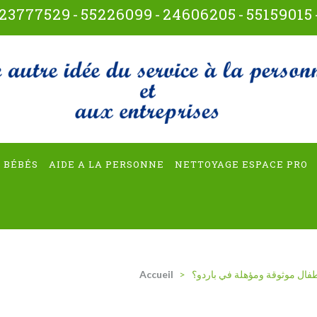
23777529
-
55226099
-
24606205
-
55159015
t-multiservices
 BÉBÉS
AIDE A LA PERSONNE
NETTOYAGE ESPACE PRO
Accueil
>
طفال موثوقة ومؤهلة في باردو؟