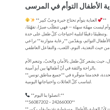
ة الأطفال التوأم في المرسى
**
**العناية بتوأم تحتاج خبرة وحبّ كبير
أم ليست مهمّة سهلة — فهي تتطلّب صبرًا، تفهّمًا،
وتنظيمًا دقيقًا لتلبية احتياجات كلّ طفل على حدة.
الأطفال التوائم، ويقدّمن **رعاية متوازنة** تراعي
، حيث يشعر كلّ طفل بالأمان والحبّ، وتنعم الأم
بالراحة والثقة في أنّ أطفالها بين أيدٍ أمينة.
حددة، فخدمتنا متوفّرة في **جميع مناطق تونس**
لتناسب كلّ العائلات واحتياجاتها اليومية.
**اتصلوا بنا اليوم:**
**56087202 – 24266000**