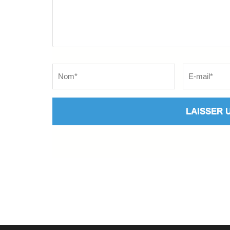
Name
*
Email
*