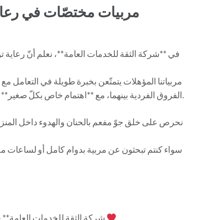
مربيات مختصّات في رعاي
في **شركة الثقة للخدمات العامة**، نعلم أنّ رعاية تو
مربياتنا المؤهلات يتمتّعن بخبرة طويلة في التعامل مع 
الفروق الفردية بينهما، مع **اهتمام خاص بكلّ صغير** من حيث التغذية، النوم، اللعب، والتفاعل العاطفي.
نحرص على خلق جوّ مفعم بالحنان والهدوء داخل المنزل
سواء كنتم تبحثون عن مربية بدوام كامل أو لساعات م
**شركة الثقة للخدمات العامة** — لأنّ العناية بالأطفال مسؤولية نؤديها بقلب كبير