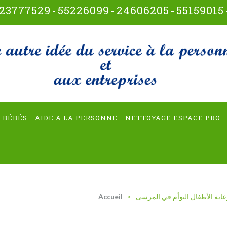
23777529
-
55226099
-
24606205
-
55159015
t-multiservices
 BÉBÉS
AIDE A LA PERSONNE
NETTOYAGE ESPACE PRO
اية الأطفال التوأم في المرسى
>
Accueil