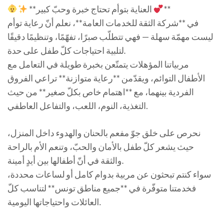
**
**العناية بتوأم تحتاج خبرة وحبّ كبير
في **شركة الثقة للخدمات العامة**، نعلم أنّ رعاية توأم
ليست مهمّة سهلة — فهي تتطلّب صبرًا، تفهّمًا، وتنظيمًا دقيقًا
لتلبية احتياجات كلّ طفل على حدة.
مربياتنا المؤهلات يتمتّعن بخبرة طويلة في التعامل مع
الأطفال التوائم، ويقدّمن **رعاية متوازنة** تراعي الفروق
الفردية بينهما، مع **اهتمام خاص بكلّ صغير** من حيث
التغذية، النوم، اللعب، والتفاعل العاطفي.
نحرص على خلق جوّ مفعم بالحنان والهدوء داخل المنزل،
حيث يشعر كلّ طفل بالأمان والحبّ، وتنعم الأم بالراحة
والثقة في أنّ أطفالها بين أيدٍ أمينة.
سواء كنتم تبحثون عن مربية بدوام كامل أو لساعات محددة،
فخدمتنا متوفّرة في **جميع مناطق تونس** لتناسب كلّ
العائلات واحتياجاتها اليومية.