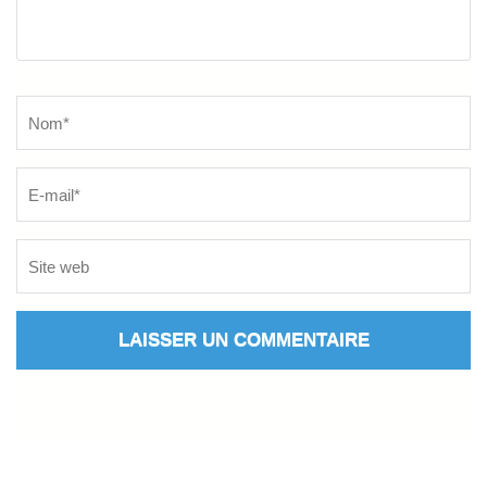
Name
*