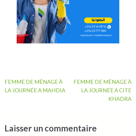
Navigation
FEMME DE MÉNAGE À
FEMME DE MÉNAGE À
de
LA JOURNÉE A MAHDIA
LA JOURNÉE A CITE
l’article
KHADRA
Laisser un commentaire