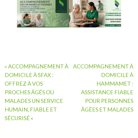
Navigation
« ACCOMPAGNEMENT À
ACCOMPAGNEMENT À
de
DOMICILE À SFAX :
DOMICILE À
l’article
OFFREZ À VOS
HAMMAMET :
PROCHES ÂGÉS OU
ASSISTANCE FIABLE
MALADES UN SERVICE
POUR PERSONNES
HUMAIN, FIABLE ET
ÂGÉES ET MALADES
SÉCURISÉ «