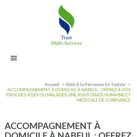
Aller
au
contenu
(Pressez
Entrée)
trust-multiservices
Accueil
>
Aide A la Personne En Tunisie
>
ACCOMPAGNEMENT À DOMICILE À NABEUL : OFFREZ À VOS
PROCHES ÂGÉS OU MALADES UNE ASSISTANCE HUMAINE ET
MÉDICALE DE CONFIANCE
ACCOMPAGNEMENT À
DOMICILE À NABEUL : OFFREZ