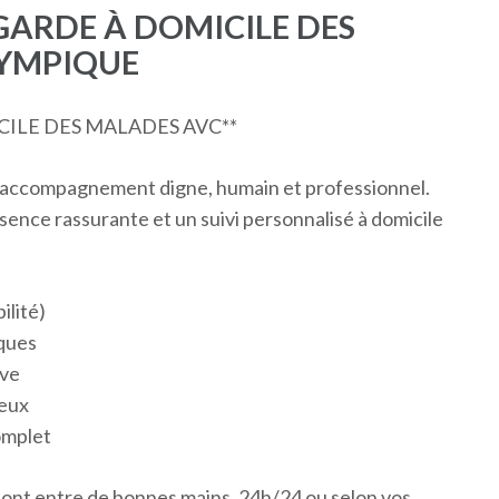
ARDE À DOMICILE DES
LYMPIQUE
ILE DES MALADES AVC**
 accompagnement digne, humain et professionnel.
sence rassurante et un suivi personnalisé à domicile
ilité)
sques
ive
reux
complet
ont entre de bonnes mains, 24h/24 ou selon vos