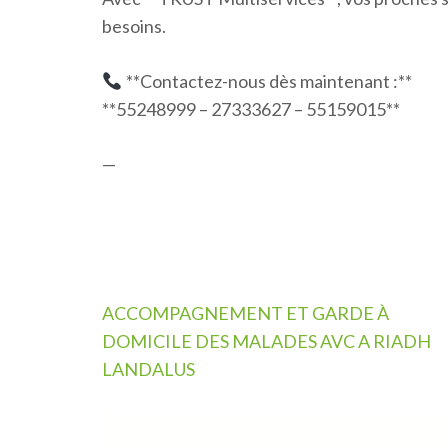
besoins.
**Contactez-nous dès maintenant :**
**55248999 – 27333627 – 55159015**
—
Navigation
ACCOMPAGNEMENT ET GARDE À
de
DOMICILE DES MALADES AVC A RIADH
l’article
LANDALUS