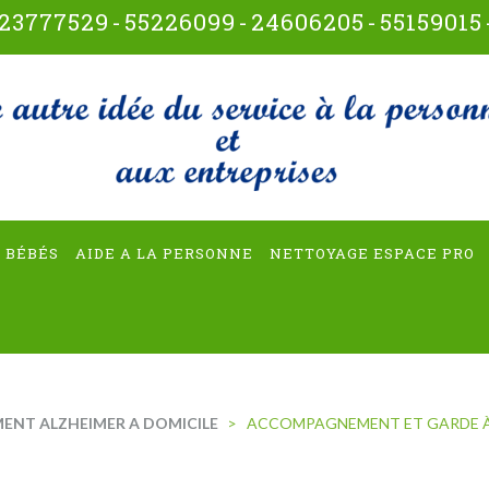
23777529
-
55226099
-
24606205
-
55159015
t-multiservices
 BÉBÉS
AIDE A LA PERSONNE
NETTOYAGE ESPACE PRO
NT ALZHEIMER A DOMICILE
>
ACCOMPAGNEMENT ET GARDE À 