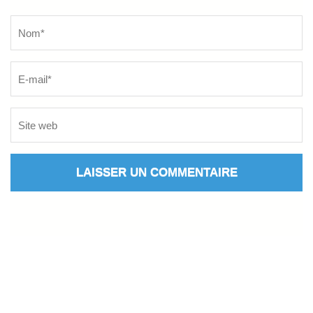
Name
*