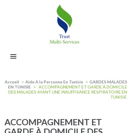
Aller
au
contenu
(Pressez
Entrée)
trust-multiservices
Accueil
>
Aide A la Personne En Tunisie
>
GARDES MALADES
EN TUNISIE
>
ACCOMPAGNEMENT ET GARDE À DOMICILE
DES MALADES AYANT UNE INSUFFISANCE RESPIRATOIRE EN
TUNISIE
ACCOMPAGNEMENT ET
GARDE À DOMICILE DES