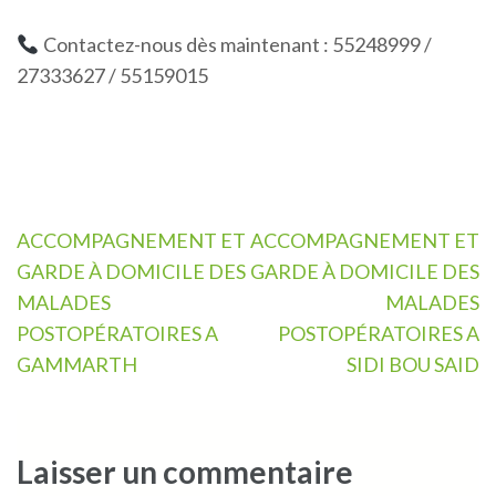
Contactez-nous dès maintenant : 55248999 /
27333627 / 55159015
Navigation
ACCOMPAGNEMENT ET
ACCOMPAGNEMENT ET
de
GARDE À DOMICILE DES
GARDE À DOMICILE DES
l’article
MALADES
MALADES
POSTOPÉRATOIRES A
POSTOPÉRATOIRES A
GAMMARTH
SIDI BOU SAID
Laisser un commentaire