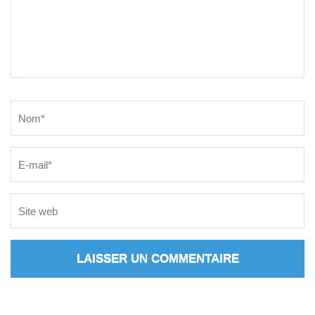
Name
*