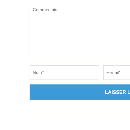
Commentaire
Name
*
Email
*