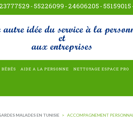
23777529
-
55226099
-
24606205
-
55159015
t-multiservices
 BÉBÉS
AIDE A LA PERSONNE
NETTOYAGE ESPACE PRO
GARDES MALADES EN TUNISIE
>
ACCOMPAGNEMENT PERSONNALIS