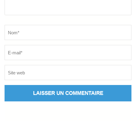
Name
*