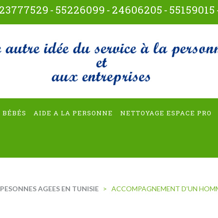
23777529
-
55226099
-
24606205
-
55159015
t-multiservices
 BÉBÉS
AIDE A LA PERSONNE
NETTOYAGE ESPACE PRO
PESONNES AGEES EN TUNISIE
>
ACCOMPAGNEMENT D’UN HOMME