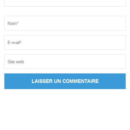
Name
*