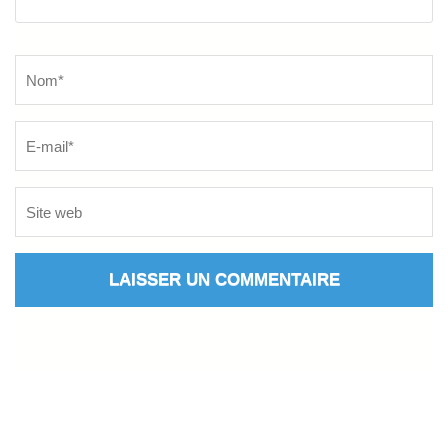
Name
*