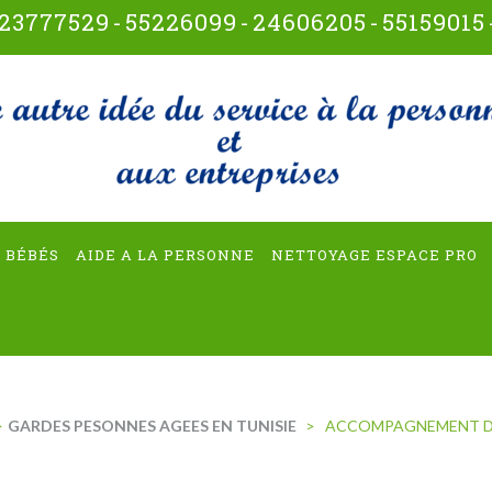
23777529
-
55226099
-
24606205
-
55159015
t-multiservices
 BÉBÉS
AIDE A LA PERSONNE
NETTOYAGE ESPACE PRO
>
GARDES PESONNES AGEES EN TUNISIE
>
ACCOMPAGNEMENT D’