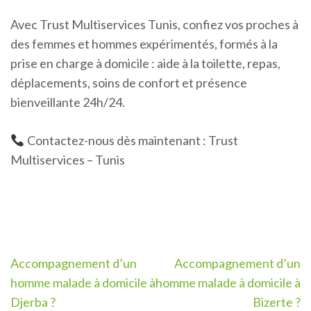
Avec Trust Multiservices Tunis, confiez vos proches à
des femmes et hommes expérimentés, formés à la
prise en charge à domicile : aide à la toilette, repas,
déplacements, soins de confort et présence
bienveillante 24h/24.
Contactez-nous dès maintenant : Trust
Multiservices – Tunis
Navigation
Accompagnement d’un
Accompagnement d’un
de
homme malade à domicile à
homme malade à domicile à
l’article
Djerba ?
Bizerte ?