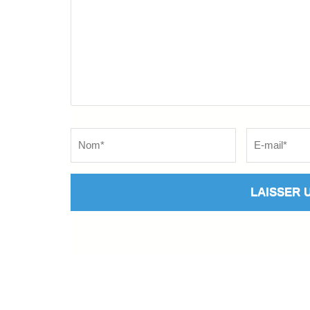
Name
*
Email
*