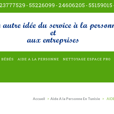
23777529
-
55226099
-
24606205
-
55159015
t-multiservices
 BÉBÉS
AIDE A LA PERSONNE
NETTOYAGE ESPACE PRO
Accueil
>
Aide A la Personne En Tunisie
>
AID