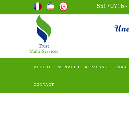
Aller
55170716
-
au
contenu
trus
(Pressez
Entrée)
ACCEUIL
MÉNAGE ET REPASSAGE
GARDE
CONTACT