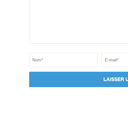
Name
*
Email
*