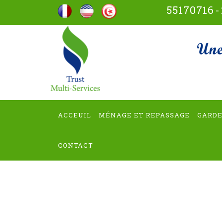
Aller
55170716
-
au
contenu
trus
(Pressez
Entrée)
ACCEUIL
MÉNAGE ET REPASSAGE
GARDE
CONTACT