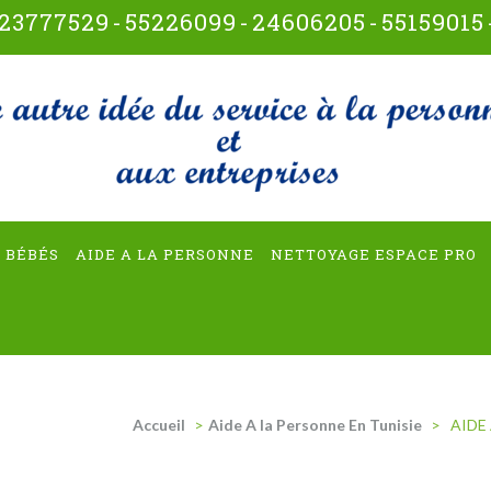
23777529
-
55226099
-
24606205
-
55159015
t-multiservices
 BÉBÉS
AIDE A LA PERSONNE
NETTOYAGE ESPACE PRO
Accueil
>
Aide A la Personne En Tunisie
>
AIDE