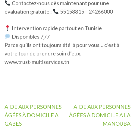
Contactez-nous dès maintenant pour une
évaluation gratuite :
55158815 – 24266000
Intervention rapide partout en Tunisie
Disponibles 7j/7
Parce qu’ils ont toujours été là pour vous… c’est à
votre tour de prendre soin d’eux.
www.trust-multiservices.tn
Navigation
AIDE AUX PERSONNES
AIDE AUX PERSONNES
de
ÂGÉES À DOMICILE A
ÂGÉES À DOMICILE A LA
l’article
GABES
MANOUBA