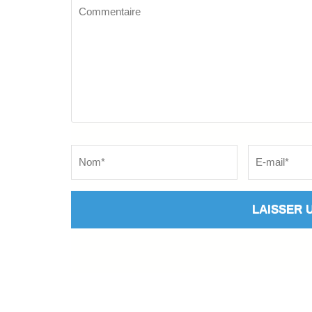
Commentaire
Name
*
Email
*