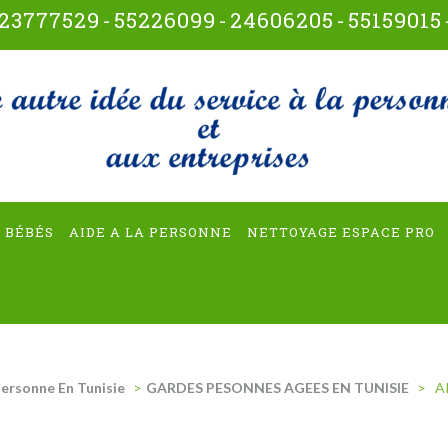
23777529
-
55226099
-
24606205
-
55159015
t-multiservices
 BÉBÉS
AIDE A LA PERSONNE
NETTOYAGE ESPACE PRO
Personne En Tunisie
>
GARDES PESONNES AGEES EN TUNISIE
>
A