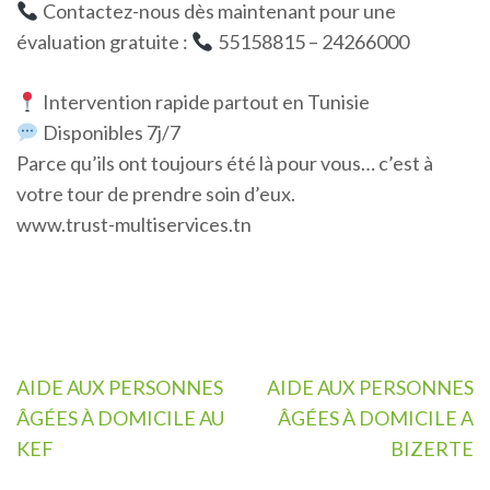
Contactez-nous dès maintenant pour une
évaluation gratuite :
55158815 – 24266000
Intervention rapide partout en Tunisie
Disponibles 7j/7
Parce qu’ils ont toujours été là pour vous… c’est à
votre tour de prendre soin d’eux.
www.trust-multiservices.tn
Navigation
AIDE AUX PERSONNES
AIDE AUX PERSONNES
de
ÂGÉES À DOMICILE AU
ÂGÉES À DOMICILE A
l’article
KEF
BIZERTE