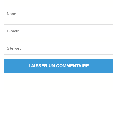
Name
*