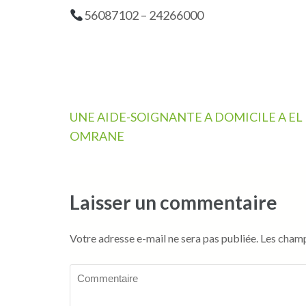
56087102 – 24266000
Navigation
UNE AIDE-SOIGNANTE A DOMICILE A EL
de
OMRANE
l’article
Laisser un commentaire
Votre adresse e-mail ne sera pas publiée.
Les champ
Commentaire