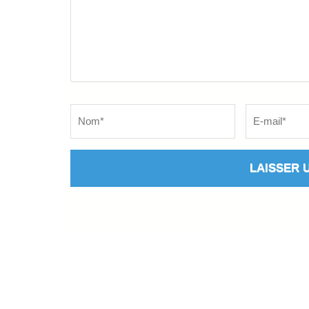
Name
*
Email
*