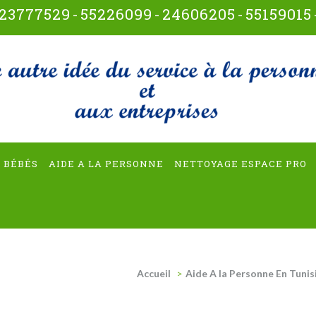
23777529
-
55226099
-
24606205
-
55159015
t-multiservices
 BÉBÉS
AIDE A LA PERSONNE
NETTOYAGE ESPACE PRO
Accueil
>
Aide A la Personne En Tunis