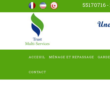
Aller
55170716
-
au
contenu
trus
(Pressez
Entrée)
ACCEUIL
MÉNAGE ET REPASSAGE
GARDE
CONTACT