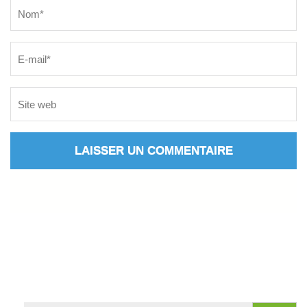
Name
*