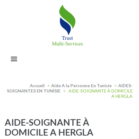
Aller
au
contenu
(Pressez
Entrée)
trust-multiservices
Accueil
>
Aide A la Personne En Tunisie
>
AIDES-
SOIGNANTES EN TUNISIE
>
AIDE-SOIGNANTE À DOMICILE
A HERGLA
AIDE-SOIGNANTE À
DOMICILE A HERGLA