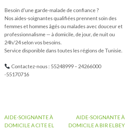
Besoin d’une garde-malade de confiance ?
Nos aides-soignantes qualifiées prennent soin des
femmes et hommes âgés ou malades avec douceur et
professionnalisme — à domicile, de jour, de nuit ou
24h/24 selon vos besoins.
Service disponible dans toutes les régions de Tunisie.
Contactez-nous : 55248999 – 24266000
-55170716
Navigation
AIDE-SOIGNANTE À
AIDE-SOIGNANTE À
de
DOMICILE A CITE EL
DOMICILE A BIR ELBEY