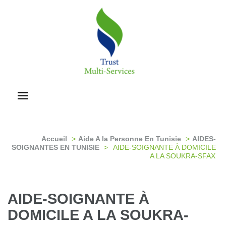
Aller
au
contenu
(Pressez
Entrée)
trust-multiservices
Accueil
>
Aide A la Personne En Tunisie
>
AIDES-
SOIGNANTES EN TUNISIE
>
AIDE-SOIGNANTE À DOMICILE
A LA SOUKRA-SFAX
AIDE-SOIGNANTE À
DOMICILE A LA SOUKRA-