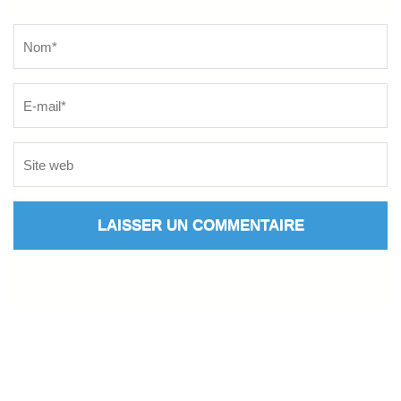
Name
*