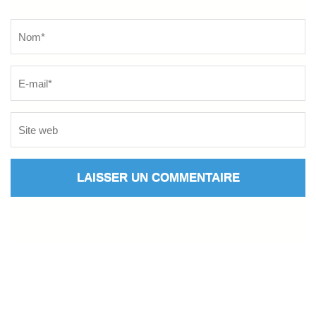
Name
*