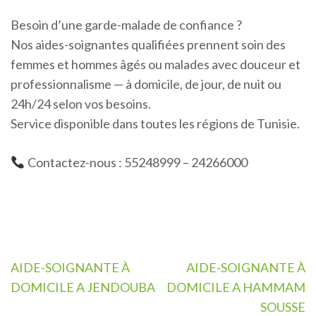
Besoin d’une garde-malade de confiance ?
Nos aides-soignantes qualifiées prennent soin des
femmes et hommes âgés ou malades avec douceur et
professionnalisme — à domicile, de jour, de nuit ou
24h/24 selon vos besoins.
Service disponible dans toutes les régions de Tunisie.
Contactez-nous : 55248999 – 24266000
Navigation
AIDE-SOIGNANTE À
AIDE-SOIGNANTE À
de
DOMICILE A JENDOUBA
DOMICILE A HAMMAM
l’article
SOUSSE