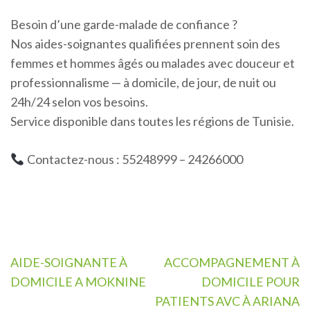
Besoin d’une garde-malade de confiance ?
Nos aides-soignantes qualifiées prennent soin des
femmes et hommes âgés ou malades avec douceur et
professionnalisme — à domicile, de jour, de nuit ou
24h/24 selon vos besoins.
Service disponible dans toutes les régions de Tunisie.
Contactez-nous : 55248999 – 24266000
Navigation
AIDE-SOIGNANTE À
ACCOMPAGNEMENT À
de
DOMICILE A MOKNINE
DOMICILE POUR
l’article
PATIENTS AVC À ARIANA