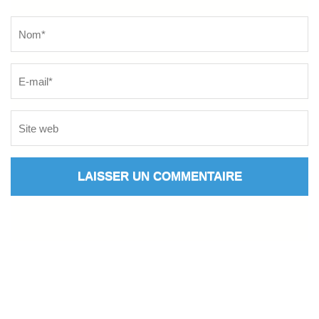
Name
*