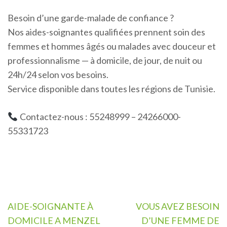
Besoin d’une garde-malade de confiance ?
Nos aides-soignantes qualifiées prennent soin des
femmes et hommes âgés ou malades avec douceur et
professionnalisme — à domicile, de jour, de nuit ou
24h/24 selon vos besoins.
Service disponible dans toutes les régions de Tunisie.
Contactez-nous : 55248999 – 24266000-
55331723
Navigation
AIDE-SOIGNANTE À
VOUS AVEZ BESOIN
de
DOMICILE A MENZEL
D’UNE FEMME DE