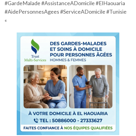
#GardeMalade #AssistanceADomicile #ElHaouaria
#AidePersonnesAgees #ServiceADomicile #Tunisie
«