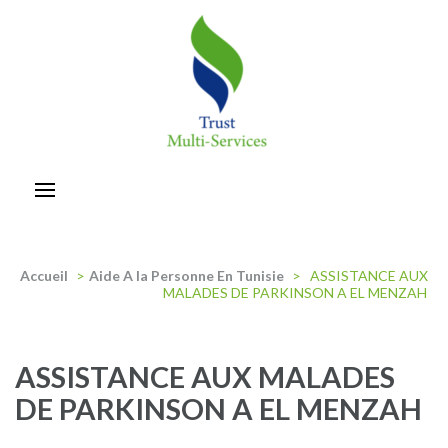
Aller
au
contenu
(Pressez
Entrée)
trust-multiservices
Accueil
>
Aide A la Personne En Tunisie
>
ASSISTANCE AUX
MALADES DE PARKINSON A EL MENZAH
ASSISTANCE AUX MALADES
DE PARKINSON A EL MENZAH