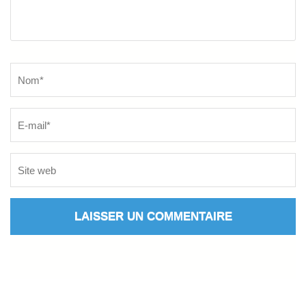
Name
*