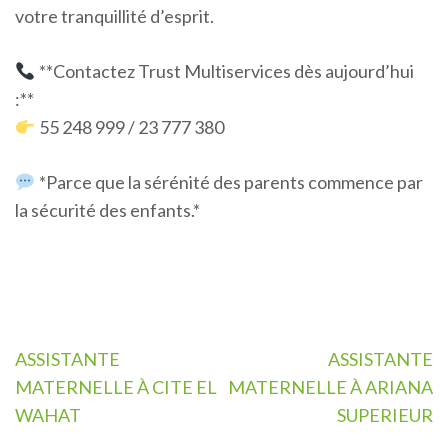
votre tranquillité d’esprit.
**Contactez Trust Multiservices dès aujourd’hui
:**
55 248 999 / 23 777 380
*Parce que la sérénité des parents commence par
la sécurité des enfants.*
Navigation
ASSISTANTE
ASSISTANTE
de
MATERNELLE À CITE EL
MATERNELLE À ARIANA
l’article
WAHAT
SUPERIEUR