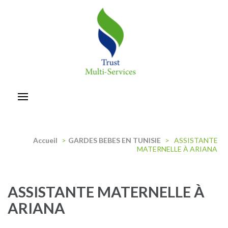
Aller
au
contenu
(Pressez
Entrée)
trust-multiservices
Accueil
>
GARDES BEBES EN TUNISIE
>
ASSISTANTE
MATERNELLE À ARIANA
ASSISTANTE MATERNELLE À
ARIANA