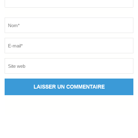
Name
*