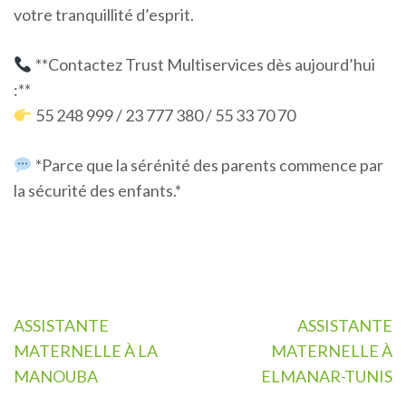
votre tranquillité d’esprit.
**Contactez Trust Multiservices dès aujourd’hui
:**
55 248 999 / 23 777 380 / 55 33 70 70
*Parce que la sérénité des parents commence par
la sécurité des enfants.*
Navigation
ASSISTANTE
ASSISTANTE
de
MATERNELLE À LA
MATERNELLE À
l’article
MANOUBA
ELMANAR-TUNIS