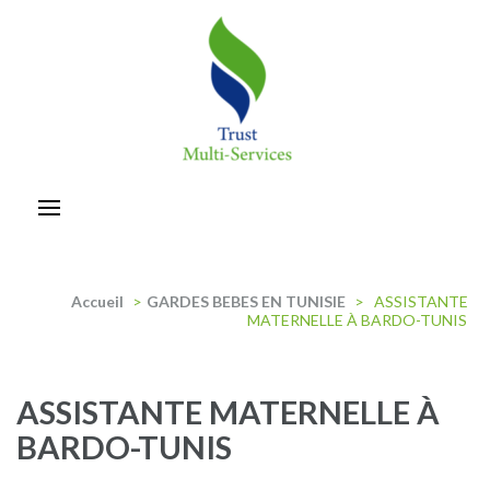
Aller
au
contenu
(Pressez
Entrée)
trust-multiservices
Accueil
>
GARDES BEBES EN TUNISIE
>
ASSISTANTE
MATERNELLE À BARDO-TUNIS
ASSISTANTE MATERNELLE À
BARDO-TUNIS