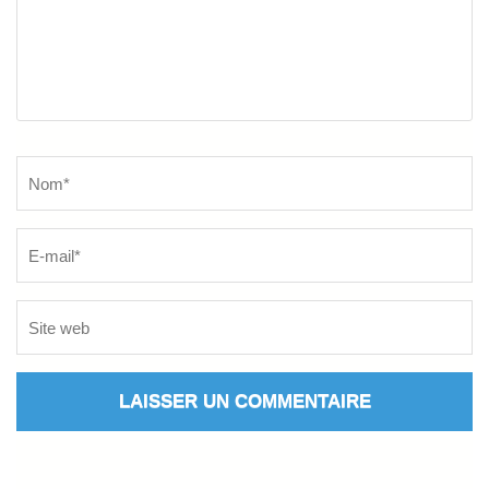
Name
*