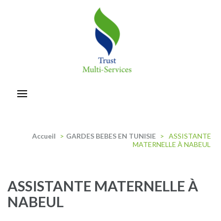
Aller
au
contenu
(Pressez
Entrée)
trust-multiservices
Accueil
>
GARDES BEBES EN TUNISIE
>
ASSISTANTE
MATERNELLE À NABEUL
ASSISTANTE MATERNELLE À
NABEUL