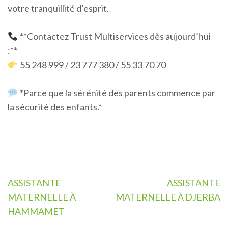
votre tranquillité d’esprit.
**Contactez Trust Multiservices dès aujourd’hui
:**
55 248 999 / 23 777 380 / 55 33 70 70
*Parce que la sérénité des parents commence par
la sécurité des enfants.*
Navigation
ASSISTANTE
ASSISTANTE
de
MATERNELLE À
MATERNELLE À DJERBA
l’article
HAMMAMET