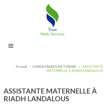
Aller
au
contenu
(Pressez
Entrée)
trust-multiservices
Accueil
>
GARDES BEBES EN TUNISIE
>
ASSISTANTE
MATERNELLE À RIADH LANDALOUS
ASSISTANTE MATERNELLE À
RIADH LANDALOUS