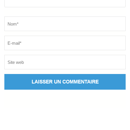
Name
*