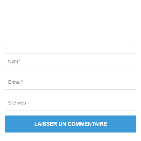
Name
*