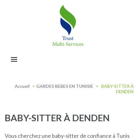
Aller
au
contenu
(Pressez
Entrée)
trust-multiservices
Accueil
>
GARDES BEBES EN TUNISIE
>
BABY-SITTER À
DENDEN
BABY-SITTER À DENDEN
Vous cherchez une baby-sitter de confiance à Tunis