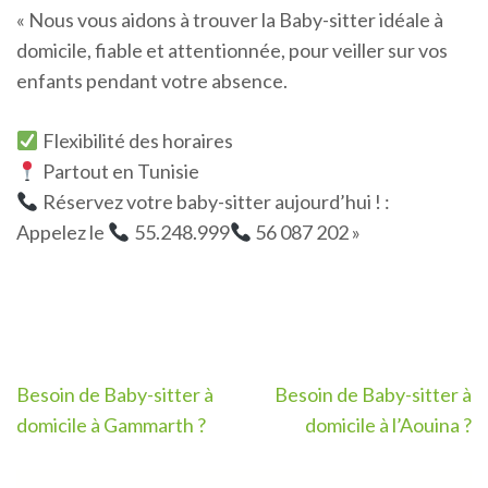
« Nous vous aidons à trouver la Baby-sitter idéale à
domicile, fiable et attentionnée, pour veiller sur vos
enfants pendant votre absence.
Flexibilité des horaires
Partout en Tunisie
Réservez votre baby-sitter aujourd’hui ! :
Appelez le
55.248.999
56 087 202 »
Navigation
Besoin de Baby-sitter à
Besoin de Baby-sitter à
de
domicile à Gammarth ?
domicile à l’Aouina ?
l’article