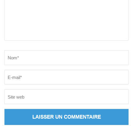
Name
*