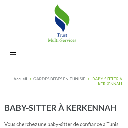
Aller
au
contenu
(Pressez
Entrée)
trust-multiservices
Accueil
>
GARDES BEBES EN TUNISIE
>
BABY-SITTER À
KERKENNAH
BABY-SITTER À KERKENNAH
Vous cherchez une baby-sitter de confiance à Tunis